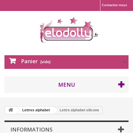
Contactez-nous
Panier
(vide)
MENU
Lettres alphabet
Lettre alphabet silicone
INFORMATIONS