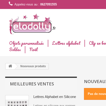
Appelez-nous au :
0627091555
Objets personnalisés
Lettres alphabet
Clip en bo
Soldes
Noël
Nouveaux produits
NOUVEAUX
MEILLEURES VENTES
Pas de nouv
Lettres Alphabet en Silicone
Lettres en silicone aux normes