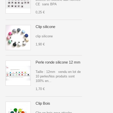
CE sans BPA
0,25 €
Clip silicone
clip silicone
1,90 €
Perle ronde silicone 12 mm
Taille : 12mm vendu en lot de
10 perlesNos produits sont
100% en...
1,70 €
Clip Bois
Clip en bois pour attache