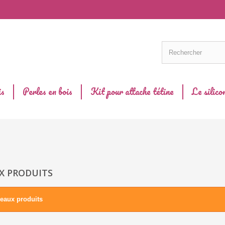
is
Perles en bois
Kit pour attache tétine
Le silico
 PRODUITS
eaux produits