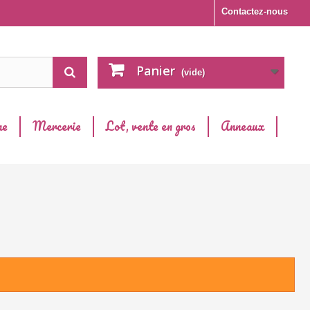
Contactez-nous
Panier
(vide)
ne
Mercerie
Lot, vente en gros
Anneaux