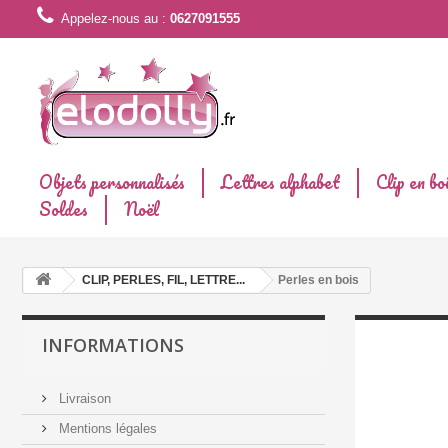
Appelez-nous au :
0627091555
Objets personnalisés
Lettres alphabet
Clip en bo
Soldes
Noël
CLIP, PERLES, FIL, LETTRE...
Perles en bois
INFORMATIONS
Livraison
Mentions légales