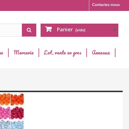
Contactez-nous
Panier
(vide)
ne
Mercerie
Lot, vente en gros
Anneaux