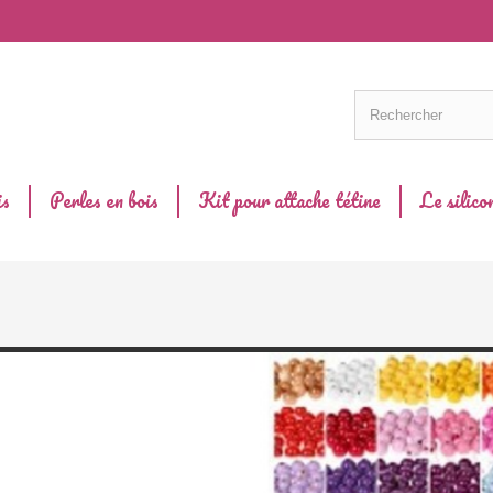
is
Perles en bois
Kit pour attache tétine
Le silico