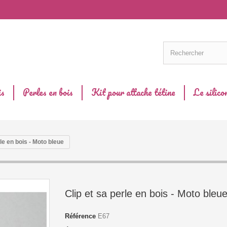
is
Perles en bois
Kit pour attache tétine
Le silico
rle en bois - Moto bleue
Clip et sa perle en bois - Moto bleu
Référence
E67