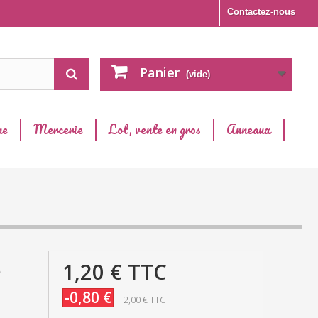
Contactez-nous
Panier
(vide)
ne
Mercerie
Lot, vente en gros
Anneaux
1,20 €
TTC
e
-0,80 €
2,00 €
TTC