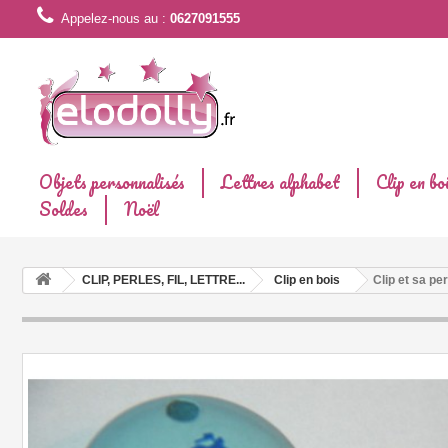
Appelez-nous au :
0627091555
Objets personnalisés
Lettres alphabet
Clip en bo
Soldes
Noël
CLIP, PERLES, FIL, LETTRE...
Clip en bois
Clip et sa pe