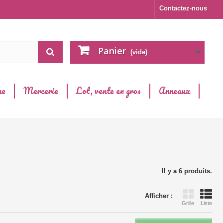
Contactez-nous
Panier
(vide)
ne
Mercerie
Lot, vente en gros
Anneaux
Il y a 6 produits.
Afficher :
Grille
Liste