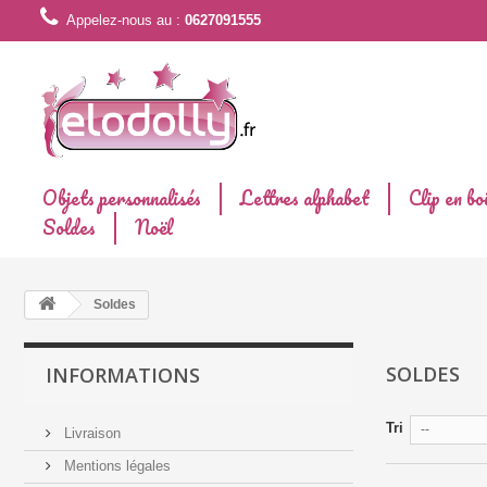
Appelez-nous au :
0627091555
Objets personnalisés
Lettres alphabet
Clip en bo
Soldes
Noël
Soldes
SOLDES
INFORMATIONS
Tri
--
Livraison
Mentions légales