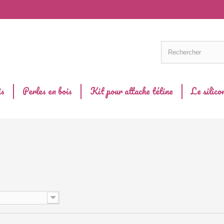
is
Perles en bois
Kit pour attache tétine
Le silico