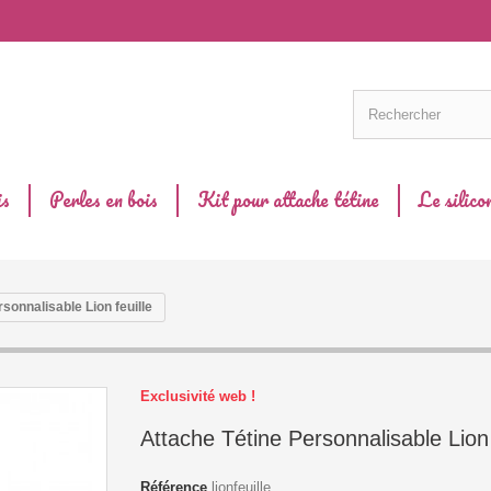
is
Perles en bois
Kit pour attache tétine
Le silico
sonnalisable Lion feuille
Exclusivité web !
Attache Tétine Personnalisable Lion 
Référence
lionfeuille