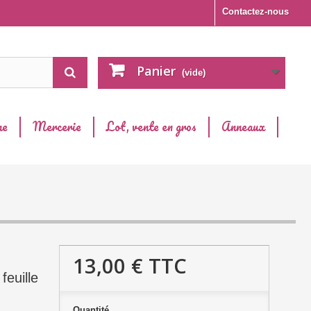
Contactez-nous
Panier
(vide)
ne
Mercerie
Lot, vente en gros
Anneaux
13,00 €
TTC
feuille
Quantité