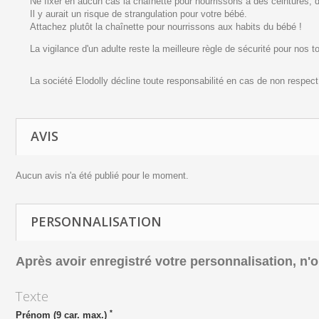
Ne fixer en aucun cas la chaînette pour nourrissons à des ceintures,
Il y aurait un risque de strangulation pour votre bébé.
Attachez plutôt la chaînette pour nourrissons aux habits du bébé !
La vigilance d'un adulte reste la meilleure règle de sécurité pour nos to
La société Elodolly décline toute responsabilité en cas de non respec
AVIS
Aucun avis n'a été publié pour le moment.
PERSONNALISATION
Après avoir enregistré votre personnalisation, n'ou
Texte
*
Prénom (9 car. max.)