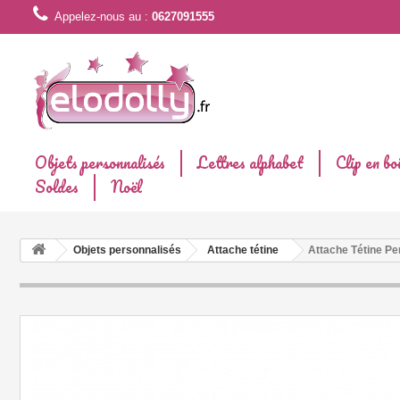
Appelez-nous au :
0627091555
Objets personnalisés
Lettres alphabet
Clip en bo
Soldes
Noël
Objets personnalisés
Attache tétine
Attache Tétine Per