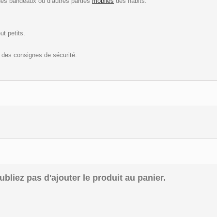
 des bandeaux ou d’autres parties
mobiles
des habits.
ut petits.
t des consignes de sécurité.
bliez pas d'ajouter le produit au panier.