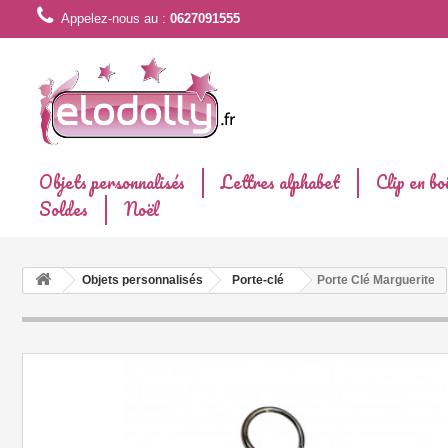
Appelez-nous au :
0627091555
Objets personnalisés
Lettres alphabet
Clip en bo
Soldes
Noël
Objets personnalisés
Porte-clé
Porte Clé Marguerite