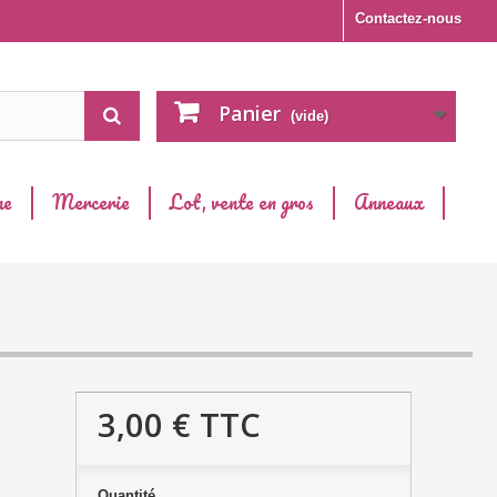
Contactez-nous
Panier
(vide)
ne
Mercerie
Lot, vente en gros
Anneaux
3,00 €
TTC
Quantité