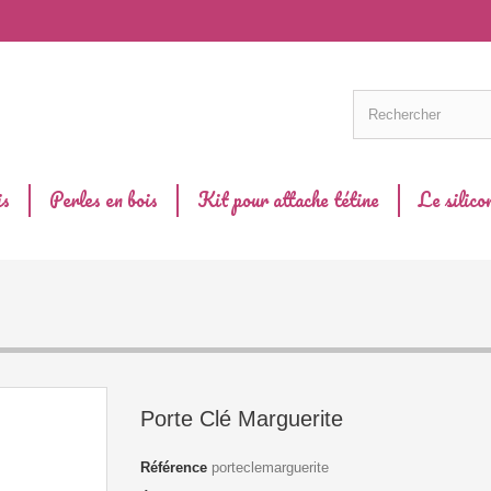
is
Perles en bois
Kit pour attache tétine
Le silico
Porte Clé Marguerite
Référence
porteclemarguerite